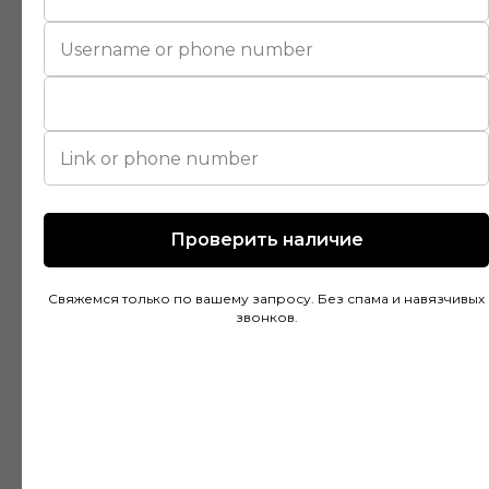
Покупал напольное покрытие в этом
магазине и остался доволен. Консультанты
действительно разбираются в своем деле и
помогли подобрать идеальный вариант для
моей квартиры. Цены адекватные, а
качество товара на высоте. Доставка была
быстрой и аккуратной, монтаж тоже прошел
без проблем благодаря рекомендациям
специалистов.
Проверить наличие
Свяжемся только по вашему запросу. Без спама и навязчивых
Дмитрий Горбачев
звонков.
10 апреля
Сделали заказ в Ставропольский край!
Очень граматные консультанты и