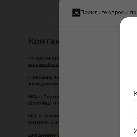
Пройдите опрос и по
Контакты
+7 985 6491516
empireofcomfort@yandex.ru
г. Москва, Кировоградская ул., 11, корп. 1, ТЦ
Армадахоум, 1 этаж
МО, г. Реутов, МКАД 2-й км, д. 2, ТРЦ
Шоколад, -1 этаж
МО, г. Красногорск, ул. Ленина, д. 2, ТЦ
Китмолл, 3 этаж
Ежедневно с 10:00 до 21:00