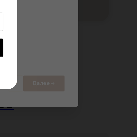
Далее
ов