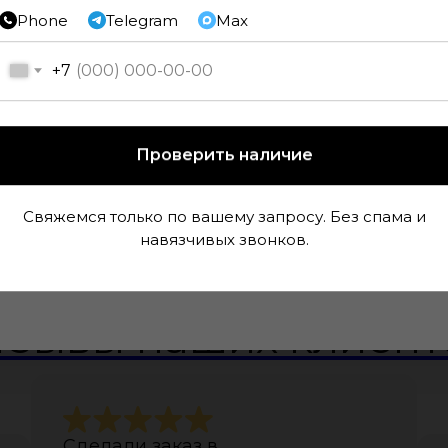
Phone
Telegram
Max
+7
Проверить наличие
Свяжемся только по вашему запросу. Без спама и
навязчивых звонков.
 данных Вам высветится
пользуйте его при
тзывы наших клиент
Сделали заказ в