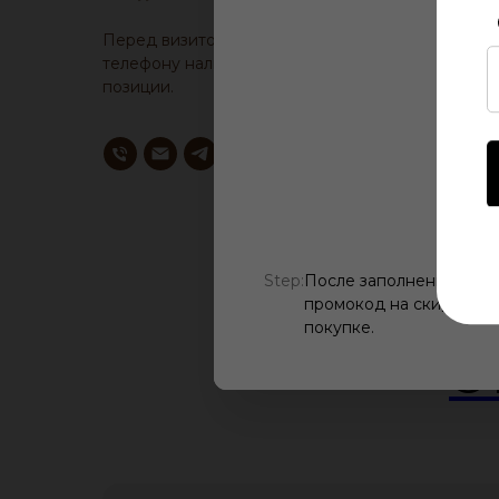
Перед визитом, уточните у менеджера по
телефону наличие образца понравившейся
позиции.
Step:
После заполнения всех
промокод на скидку, ис
покупке.
О