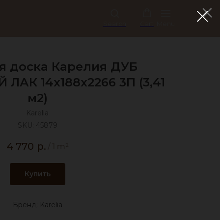
Search
Cart
Menu
я доска Карелия ДУБ
ЛАК 14x188x2266 3П (3,41
м2)
Karelia
SKU:
45879
4 770
р.
/
1 m²
Купить
Бренд: Karelia