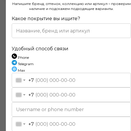
Напишите бренд, оттенок, коллекцию или артикул – проверим
наличие и подскажем подходящие варианты.
Какое покрытие вы ищите?
Отзывы наших клиентов
Удобный способ связи
Phone
Telegram
Покупал напольное покрытие в этом
Max
магазине и остался доволен. Консультанты
действительно разбираются в своем деле и
+7
помогли подобрать идеальный вариант для
моей квартиры. Цены адекватные, а
+7
качество товара на высоте. Доставка была
быстрой и аккуратной, монтаж тоже прошел
без проблем благодаря рекомендациям
специалистов.
+7