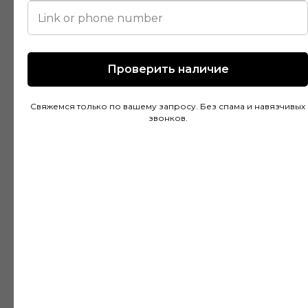
Дмитрий Горбачев
10 апреля
Проверить наличие
Свяжемся только по вашему запросу. Без спама и навязчивых
Сделали заказ в Ставропольский край!
звонков.
Очень граматные консультанты и
руководитель!Быстрая доставка, всё
хорошо упакованно!Отличное качество,
цвет что и выбирали👍Будем ещё
обращаться и всем рекомендую 🔥🔥👌
Анна Бондаренко
23 февраля