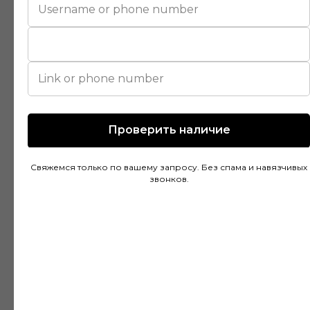
помогли подобрать идеальный вариант для
моей квартиры. Цены адекватные, а
качество товара на высоте. Доставка была
быстрой и аккуратной, монтаж тоже прошел
без проблем благодаря рекомендациям
специалистов.
Проверить наличие
Дмитрий Горбачев
Свяжемся только по вашему запросу. Без спама и навязчивых
10 апреля
звонков.
Сделали заказ в Ставропольский край!
Очень граматные консультанты и
руководитель!Быстрая доставка, всё
хорошо упакованно!Отличное качество,
цвет что и выбирали👍Будем ещё