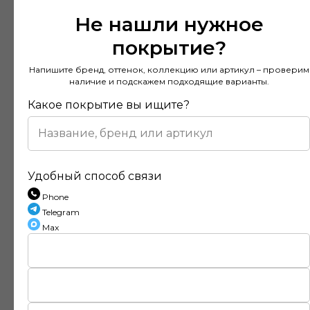
Не нашли нужное
покрытие?
Напишите бренд, оттенок, коллекцию или артикул – проверим
наличие и подскажем подходящие варианты.
Какое покрытие вы ищите?
Удобный способ связи
Phone
Telegram
Отзывы наших клиентов
Max
Покупал напольное покрытие в этом
магазине и остался доволен. Консультанты
действительно разбираются в своем деле и