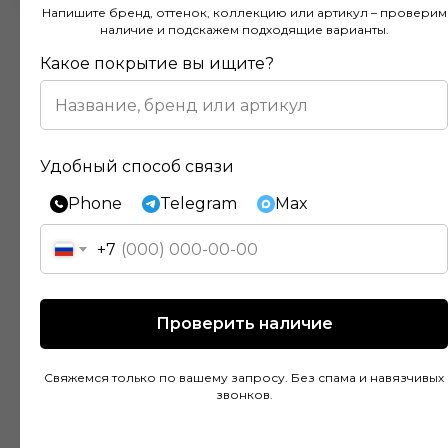
Напишите бренд, оттенок, коллекцию или артикул – проверим
наличие и подскажем подходящие варианты.
Какое покрытие вы ищите?
Отзывы наших клиентов
Удобный способ связи
Phone
Telegram
Max
Покупал напольное покрытие в этом
магазине и остался доволен. Консультанты
+7
действительно разбираются в своем деле и
помогли подобрать идеальный вариант для
моей квартиры. Цены адекватные, а
Проверить наличие
качество товара на высоте. Доставка была
быстрой и аккуратной, монтаж тоже прошел
Свяжемся только по вашему запросу. Без спама и навязчивых
без проблем благодаря рекомендациям
звонков.
специалистов.