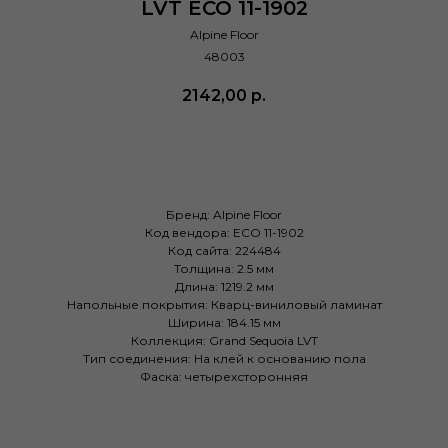
LVT ECO 11-1902
Alpine Floor
48003
2142,00
р.
Купить
Бренд: Alpine Floor
Код вендора: ECO 11-1902
Код сайта: 224484
Толщина: 2.5 мм
Длина: 1219.2 мм
Напольные покрытия: Кварц-виниловый ламинат
Ширина: 184.15 мм
Коллекция: Grand Sequoia LVT
Тип соединения: На клей к основанию пола
Фаска: четырехсторонняя