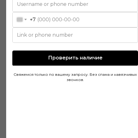
помогли подобрать идеальный вариант для
моей квартиры. Цены адекватные, а
+7
качество товара на высоте. Доставка была
быстрой и аккуратной, монтаж тоже прошел
без проблем благодаря рекомендациям
специалистов.
Проверить наличие
Дмитрий Горбачев
Свяжемся только по вашему запросу. Без спама и навязчивых
10 апреля
звонков.
Сделали заказ в Ставропольский край!
Очень граматные консультанты и
руководитель!Быстрая доставка, всё
хорошо упакованно!Отличное качество,
цвет что и выбирали👍Будем ещё