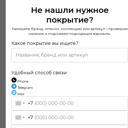
Не нашли нужное
покрытие?
Напишите бренд, оттенок, коллекцию или артикул – проверим
наличие и подскажем подходящие варианты.
Какое покрытие вы ищите?
Удобный способ связи
Phone
Telegram
Отзывы наших клиентов
Max
+7
Покупал напольное покрытие в этом
+7
магазине и остался доволен. Консультанты
действительно разбираются в своем деле и