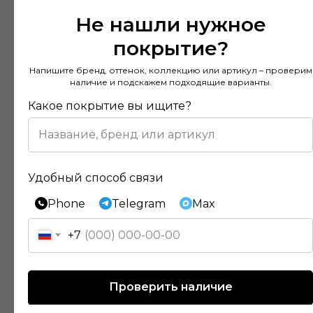
Не нашли нужное
покрытие?
Напишите бренд, оттенок, коллекцию или артикул – проверим
наличие и подскажем подходящие варианты.
Какое покрытие вы ищите?
Удобный способ связи
Phone
Telegram
Max
Отзывы наших клиентов
+7
Покупал напольное покрытие в этом
Проверить наличие
магазине и остался доволен. Консультанты
действительно разбираются в своем деле и