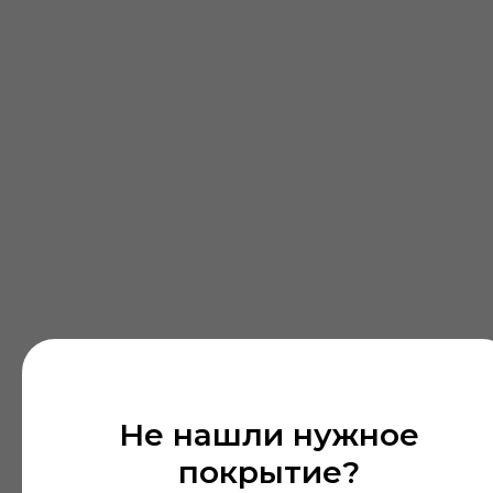
Перед визитом, уточните у менеджера по
телефону наличие образца понравившейся
позиции.
Не нашли нужное
покрытие?