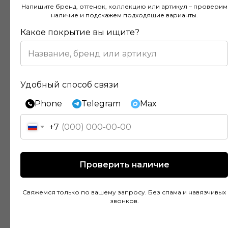
Напишите бренд, оттенок, коллекцию или артикул – проверим
наличие и подскажем подходящие варианты.
Какое покрытие вы ищите?
Отзывы наших клиентов
Удобный способ связи
Phone
Telegram
Max
Покупал напольное покрытие в этом
магазине и остался доволен. Консультанты
+7
действительно разбираются в своем деле и
помогли подобрать идеальный вариант для
моей квартиры. Цены адекватные, а
Проверить наличие
качество товара на высоте. Доставка была
быстрой и аккуратной, монтаж тоже прошел
Свяжемся только по вашему запросу. Без спама и навязчивых
без проблем благодаря рекомендациям
звонков.
специалистов.