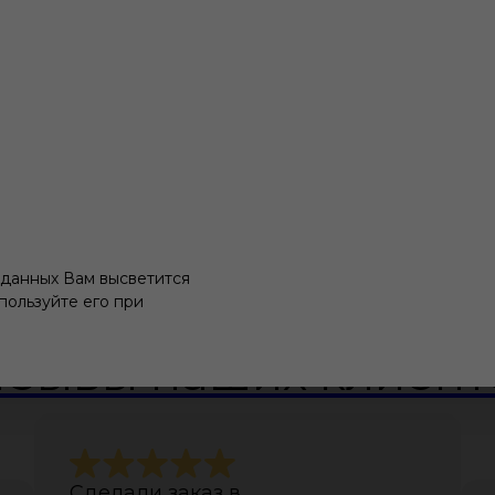
 данных Вам высветится
пользуйте его при
тзывы наших клиент
Сделали заказ в