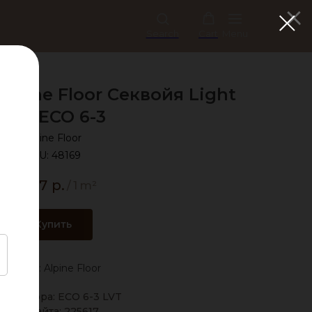
Search
Cart
Menu
lpine Floor Секвойя Light
LVT ЕСО 6-3
Alpine Floor
SKU:
48169
2 397
р.
/
1 m²
Купить
Бренд: Alpine Floor
д вендора: ЕСО 6-3 LVT
Код сайта: 225617