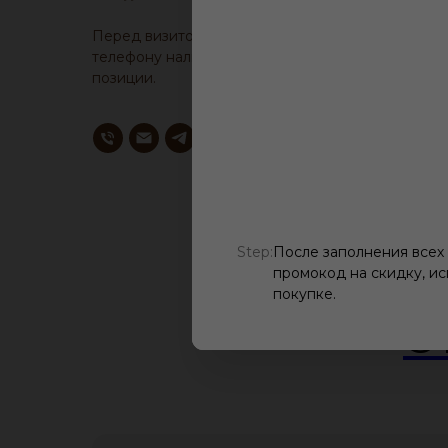
Перед визитом, уточните у менеджера по
телефону наличие образца понравившейся
позиции.
Step:
После заполнения всех
промокод на скидку, ис
покупке.
О