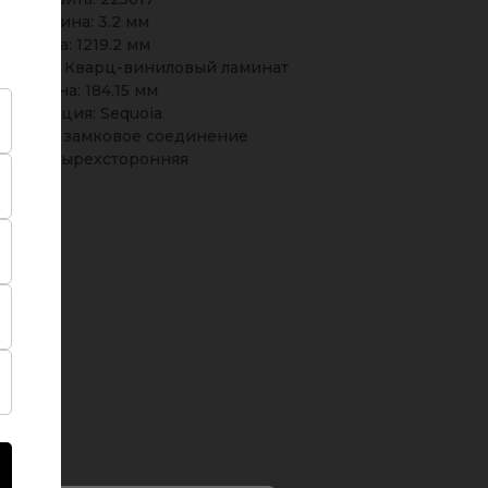
Толщина: 3.2 мм
Длина: 1219.2 мм
крытия: Кварц-виниловый ламинат
Ширина: 184.15 мм
Коллекция: Sequoia
инения: замковое соединение
ска: четырехсторонняя