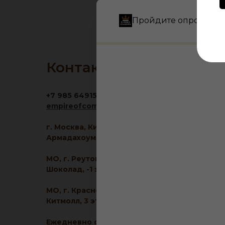
Пройдите опрос и по
Контакты
+7 985 6491516
empireofcomfort@yandex.ru
г. Москва, Кировоградская ул., 11, корп. 1, ТЦ
Армадахоум, 1 этаж
МО, г. Реутов, МКАД 2-й км, д. 2, ТРЦ
Шоколад, -1 этаж
МО, г. Красногорск, ул. Ленина, д. 2, ТЦ
Китмолл, 3 этаж
Ежедневно с 10:00 до 21:00