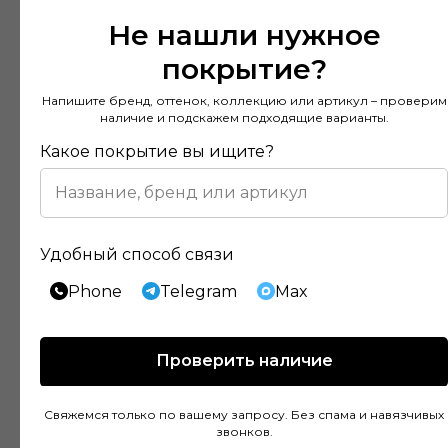
Не нашли нужное
покрытие?
Напишите бренд, оттенок, коллекцию или артикул – проверим
наличие и подскажем подходящие варианты.
Какое покрытие вы ищите?
Удобный способ связи
Phone
Telegram
Max
Отзывы наших клиентов
Проверить наличие
Покупал напольное покрытие в этом
Свяжемся только по вашему запросу. Без спама и навязчивых
магазине и остался доволен. Консультанты
звонков.
действительно разбираются в своем деле и